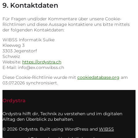
9. Kontaktdaten
Für Fragen und/oder Kommentare über unsere Cookie-
Richtlinien und diese Aussage kontaktiere uns bitte mittels
der folgenden Kontaktdaten:
WIBSS Informatik Sulke
Kleeweg 3
3303 Jegenstorf
Schweiz
Website:
https://ordystra.ch
E-Mail:
info@
ex.com
wibss.ch
Diese Cookie-Richtlinie wurde mit
cookiedatabase.org
am
03.07.2026 synchronisiert.
Ordystra
Ordystra hilft dir, Technik zu verstehen und im digitalen
Alltag den Überblick zu behalten.
© 2026 Ordystra. Built using WordPress and
WIBSS