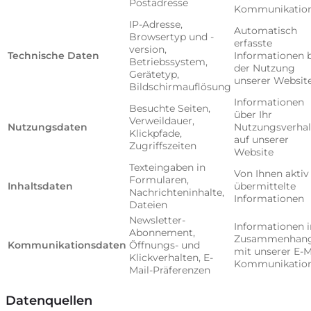
Postadresse
Kommunikatio
IP-Adresse,
Automatisch
Browsertyp und -
erfasste
version,
Technische Daten
Informationen 
Betriebssystem,
der Nutzung
Gerätetyp,
unserer Websit
Bildschirmauflösung
Informationen
Besuchte Seiten,
über Ihr
Verweildauer,
Nutzungsdaten
Nutzungsverhal
Klickpfade,
auf unserer
Zugriffszeiten
Website
Texteingaben in
Von Ihnen aktiv
Formularen,
Inhaltsdaten
übermittelte
Nachrichteninhalte,
Informationen
Dateien
Newsletter-
Informationen 
Abonnement,
Zusammenhan
Kommunikationsdaten
Öffnungs- und
mit unserer E-M
Klickverhalten, E-
Kommunikatio
Mail-Präferenzen
Datenquellen