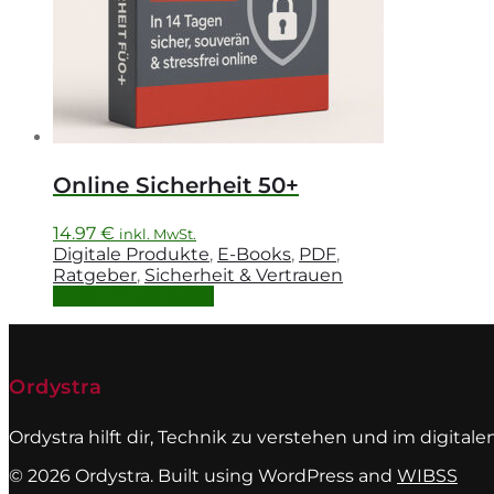
Online Sicherheit 50+
14.97
€
inkl. MwSt.
Digitale Produkte
,
E-Books
,
PDF
,
Ratgeber
,
Sicherheit & Vertrauen
In den Warenkorb
Ordystra
Ordystra hilft dir, Technik zu verstehen und im digitale
© 2026 Ordystra. Built using WordPress and
WIBSS