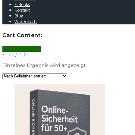
E-Books
Kontakt
Blog
Warenkorb
Cart Content:
0 items -
0.00
€
Start
/ PDF
Einzelnes Ergebnis wird angezeigt