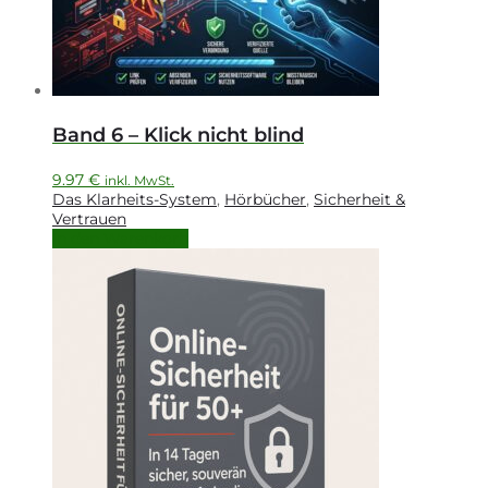
Band 6 – Klick nicht blind
9.97
€
inkl. MwSt.
Das Klarheits-System
,
Hörbücher
,
Sicherheit &
Vertrauen
In den Warenkorb