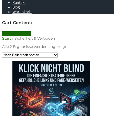
Kontakt
Blog
Warenkorb
Cart Content:
0 items -
0.00
€
Start
/ Sicherheit & Vertrauen
Nach
Alle 2 Ergebnisse werden angezeigt
Beliebtheit
sortiert