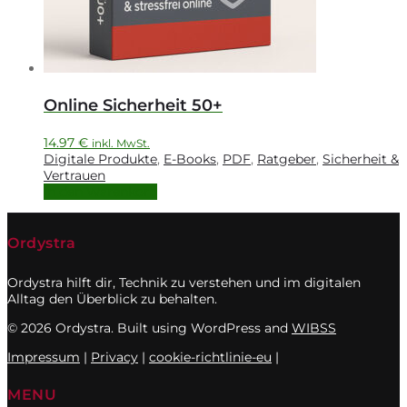
Online Sicherheit 50+
14.97
€
inkl. MwSt.
Digitale Produkte
,
E-Books
,
PDF
,
Ratgeber
,
Sicherheit &
Vertrauen
In den Warenkorb
Ordystra
Ordystra hilft dir, Technik zu verstehen und im digitalen
Alltag den Überblick zu behalten.
© 2026 Ordystra. Built using WordPress and
WIBSS
Impressum
|
Privacy
|
cookie-richtlinie-eu
|
MENU