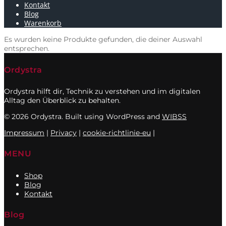
Kontakt
Blog
Warenkorb
Es wurden keine Produkte gefunden, die deiner Auswahl
entsprechen.
Ordystra
Ordystra hilft dir, Technik zu verstehen und im digitalen
Alltag den Überblick zu behalten.
© 2026 Ordystra. Built using WordPress and
WIBSS
Impressum
|
Privacy
|
cookie-richtlinie-eu
|
MENU
Shop
Blog
Kontakt
Blog