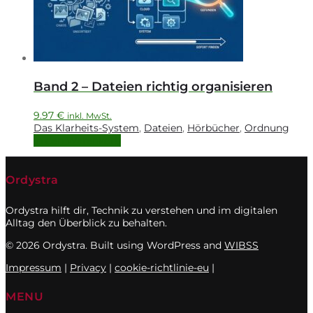
Band 2 – Dateien richtig organisieren
9.97
€
inkl. MwSt.
Das Klarheits-System
,
Dateien
,
Hörbücher
,
Ordnung
In den Warenkorb
Ordystra
Ordystra hilft dir, Technik zu verstehen und im digitalen
Alltag den Überblick zu behalten.
© 2026 Ordystra. Built using WordPress and
WIBSS
Impressum
|
Privacy
|
cookie-richtlinie-eu
|
MENU