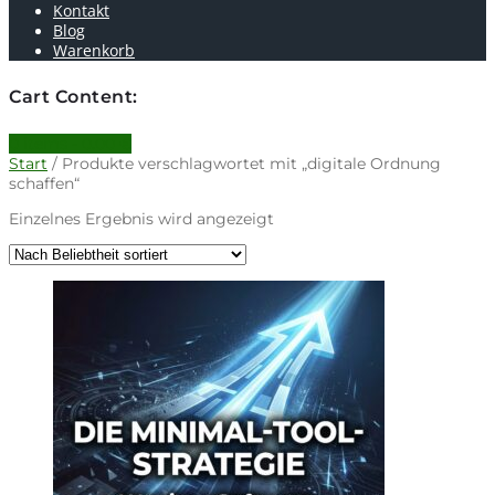
Kontakt
Blog
Warenkorb
Cart Content:
0 items -
0.00
€
Start
/ Produkte verschlagwortet mit „digitale Ordnung
schaffen“
Einzelnes Ergebnis wird angezeigt