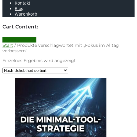
Kontakt
Blog
Warenkorb
Cart Content:
0 items -
0.00
€
Start
/ Produkte verschlagwortet mit „Fokus im Alltag
verbessern“
Einzelnes Ergebnis wird angezeigt