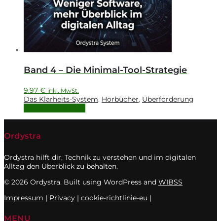
Band 4 – Die Minimal-Tool-Strategie
9.97
€
inkl. MwSt.
Das Klarheits-System
,
Hörbücher
,
Überforderung
In den Warenkorb
Ordystra
Ordystra hilft dir, Technik zu verstehen und im digitalen
Alltag den Überblick zu behalten.
© 2026 Ordystra. Built using WordPress and
WIBSS
Impressum
|
Privacy
|
cookie-richtlinie-eu
|
MENU