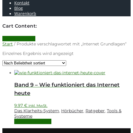
Kontakt
Blog
Warenkorb
Cart Content:
0 items -
0.00
€
Start
/ Produkte verschlagwortet mit „Internet Grundlagen“
Einzelnes Ergebnis wird angezeigt
Band 9 – Wie funktioniert das Internet
heute
9.97
€
inkl. MwSt.
Das Klarheits-System
,
Hörbücher
,
Ratgeber
,
Tools &
Systeme
In den Warenkorb