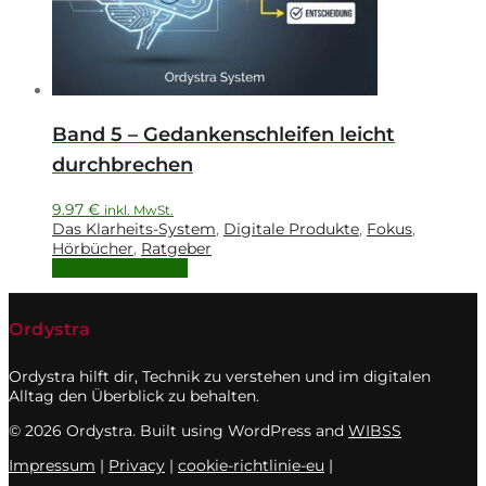
Band 5 – Gedankenschleifen leicht
durchbrechen
9.97
€
inkl. MwSt.
Das Klarheits-System
,
Digitale Produkte
,
Fokus
,
Hörbücher
,
Ratgeber
In den Warenkorb
Ordystra
Ordystra hilft dir, Technik zu verstehen und im digitalen
Alltag den Überblick zu behalten.
© 2026 Ordystra. Built using WordPress and
WIBSS
Impressum
|
Privacy
|
cookie-richtlinie-eu
|