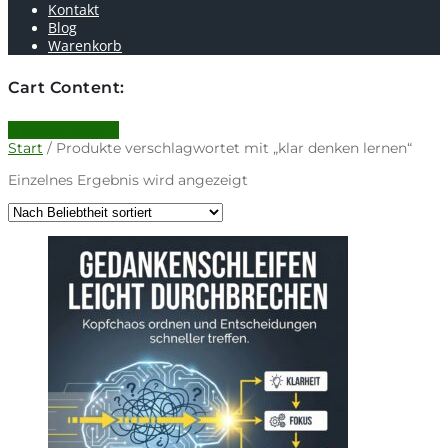
Kontakt
Blog
Warenkorb
Cart Content:
0 items -
0.00
€
Start
/ Produkte verschlagwortet mit „klar denken lernen“
Einzelnes Ergebnis wird angezeigt