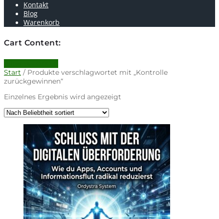
Kontakt
Blog
Warenkorb
Cart Content:
0 items -
0.00
€
Start
/ Produkte verschlagwortet mit „Kontrolle
zurückgewinnen“
Einzelnes Ergebnis wird angezeigt