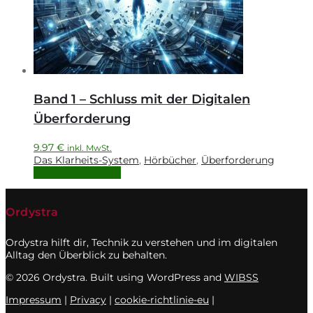
Band 1 – Schluss mit der Digitalen
Überforderung
9.97
€
inkl. MwSt.
Das Klarheits-System
,
Hörbücher
,
Überforderung
In den Warenkorb
Ordystra
Ordystra hilft dir, Technik zu verstehen und im digitalen
Alltag den Überblick zu behalten.
© 2026 Ordystra. Built using WordPress and
WIBSS
Impressum
|
Privacy
|
cookie-richtlinie-eu
|