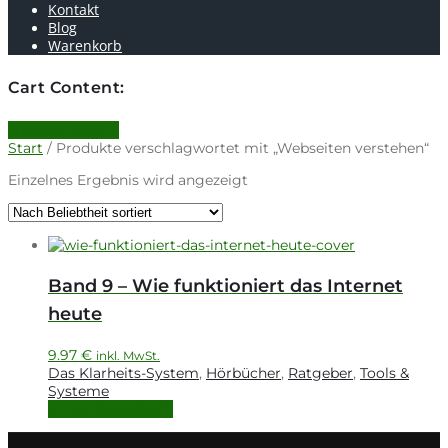
Kontakt
Blog
Warenkorb
Cart Content:
0 items -
0.00
€
Start
/ Produkte verschlagwortet mit „Webseiten verstehen“
Einzelnes Ergebnis wird angezeigt
Band 9 – Wie funktioniert das Internet
heute
9.97
€
inkl. MwSt.
Das Klarheits-System
,
Hörbücher
,
Ratgeber
,
Tools &
Systeme
In den Warenkorb