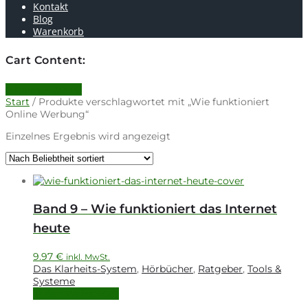
Kontakt
Blog
Warenkorb
Cart Content:
0 items -
0.00
€
Start
/ Produkte verschlagwortet mit „Wie funktioniert
Online Werbung“
Einzelnes Ergebnis wird angezeigt
Band 9 – Wie funktioniert das Internet
heute
9.97
€
inkl. MwSt.
Das Klarheits-System
,
Hörbücher
,
Ratgeber
,
Tools &
Systeme
In den Warenkorb