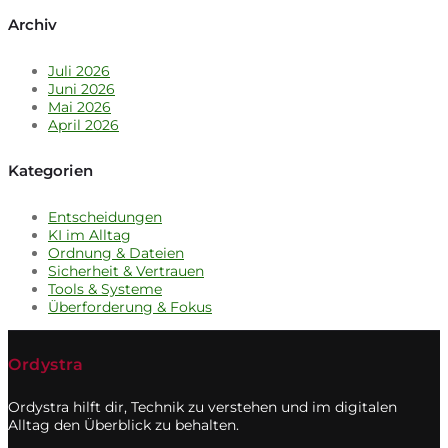
Archiv
Juli 2026
Juni 2026
Mai 2026
April 2026
Kategorien
Entscheidungen
KI im Alltag
Ordnung & Dateien
Sicherheit & Vertrauen
Tools & Systeme
Überforderung & Fokus
Ordystra
Ordystra hilft dir, Technik zu verstehen und im digitalen
Alltag den Überblick zu behalten.