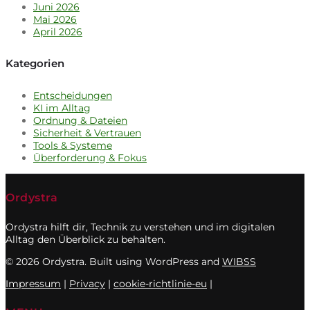
Juni 2026
Mai 2026
April 2026
Kategorien
Entscheidungen
KI im Alltag
Ordnung & Dateien
Sicherheit & Vertrauen
Tools & Systeme
Überforderung & Fokus
Ordystra
Ordystra hilft dir, Technik zu verstehen und im digitalen
Alltag den Überblick zu behalten.
© 2026 Ordystra. Built using WordPress and
WIBSS
Impressum
|
Privacy
|
cookie-richtlinie-eu
|