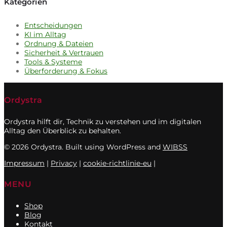
Kategorien
Entscheidungen
KI im Alltag
Ordnung & Dateien
Sicherheit & Vertrauen
Tools & Systeme
Überforderung & Fokus
Ordystra
Ordystra hilft dir, Technik zu verstehen und im digitalen
Alltag den Überblick zu behalten.
© 2026 Ordystra. Built using WordPress and
WIBSS
Impressum
|
Privacy
|
cookie-richtlinie-eu
|
MENU
Shop
Blog
Kontakt