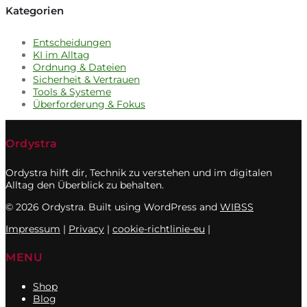
Kategorien
Entscheidungen
KI im Alltag
Ordnung & Dateien
Sicherheit & Vertrauen
Tools & Systeme
Überforderung & Fokus
Ordystra
Ordystra hilft dir, Technik zu verstehen und im digitalen
Alltag den Überblick zu behalten.
© 2026 Ordystra. Built using WordPress and
WIBSS
Impressum
|
Privacy
|
cookie-richtlinie-eu
|
MENU
Shop
Blog