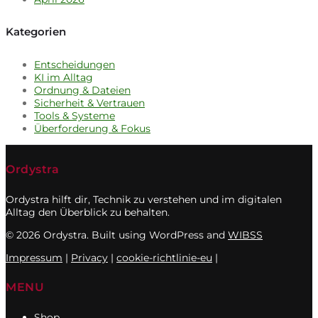
Kategorien
Entscheidungen
KI im Alltag
Ordnung & Dateien
Sicherheit & Vertrauen
Tools & Systeme
Überforderung & Fokus
Ordystra
Ordystra hilft dir, Technik zu verstehen und im digitalen
Alltag den Überblick zu behalten.
© 2026 Ordystra. Built using WordPress and
WIBSS
Impressum
|
Privacy
|
cookie-richtlinie-eu
|
MENU
Shop