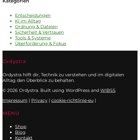
Kategorien
Entscheidungen
KI im Alltag
Ordnung & Dateien
Sicherheit & Vertrauen
Tools & Systeme
Überforderung & Fokus
Ordystra
Ordystra hilft dir, Technik zu verstehen und im digitalen
Alltag den Überblick zu behalten.
© 2026 Ordystra. Built using WordPress and
WIBSS
Impressum
|
Privacy
|
cookie-richtlinie-eu
|
MENU
Shop
Blog
Kontakt