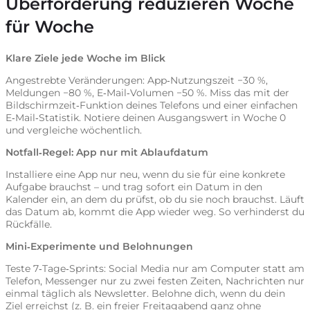
Überforderung reduzieren Woche
für Woche
Klare Ziele jede Woche im Blick
Angestrebte Veränderungen: App‑Nutzungszeit −30 %,
Meldungen −80 %, E‑Mail‑Volumen −50 %. Miss das mit der
Bildschirmzeit‑Funktion deines Telefons und einer einfachen
E‑Mail‑Statistik. Notiere deinen Ausgangswert in Woche 0
und vergleiche wöchentlich.
Notfall‑Regel: App nur mit Ablaufdatum
Installiere eine App nur neu, wenn du sie für eine konkrete
Aufgabe brauchst – und trag sofort ein Datum in den
Kalender ein, an dem du prüfst, ob du sie noch brauchst. Läuft
das Datum ab, kommt die App wieder weg. So verhinderst du
Rückfälle.
Mini‑Experimente und Belohnungen
Teste 7‑Tage‑Sprints: Social Media nur am Computer statt am
Telefon, Messenger nur zu zwei festen Zeiten, Nachrichten nur
einmal täglich als Newsletter. Belohne dich, wenn du dein
Ziel erreichst (z. B. ein freier Freitagabend ganz ohne