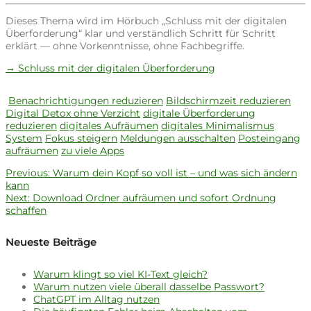
Dieses Thema wird im Hörbuch „Schluss mit der digitalen
Überforderung“ klar und verständlich Schritt für Schritt
erklärt — ohne Vorkenntnisse, ohne Fachbegriffe.
→ Schluss mit der digitalen Überforderung
Benachrichtigungen reduzieren
Bildschirmzeit reduzieren
Digital Detox ohne Verzicht
digitale Überforderung
reduzieren
digitales Aufräumen
digitales Minimalismus
System
Fokus steigern
Meldungen ausschalten
Posteingang
aufräumen
zu viele Apps
Previous
Previous:
Warum dein Kopf so voll ist – und was sich ändern
Beitragsnavigation
post:
kann
Next
Next:
Download Ordner aufräumen und sofort Ordnung
post:
schaffen
Neueste Beiträge
Warum klingt so viel KI-Text gleich?
Warum nutzen viele überall dasselbe Passwort?
ChatGPT im Alltag nutzen