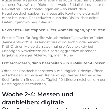
Nutze einen Passwort‑Manager mit automatischer Erstellung
sicherer Passwörter. Richte eine zweite E‑Mail‑Adresse nur für
Newsletter und Anmeldungen ein – so bleibt dein
Hauptpostfach sauber. Schliesse alte Konten, die du nicht
mehr brauchst. Das reduziert auch das Risiko, dass deine
Daten irgendwo herumliegen.
Newsletter‑Flut stoppen: Filter, Abmeldungen, Sperrlisten
Erstelle Filter für Begriffe wie „abmelden“, „newsletter“ oder
„keine Antwort“. Alles landet direkt im Archiv oder einem
Prüf‑Ordner. Melde dich zweimal pro Woche aktiv bei
unnötigen Newslettern ab. Sperre aggressive Absender.
Ergebnis: weniger Ablenkung, mehr Ruhe.
Erst archivieren, dann bearbeiten – in 10‑Minuten‑Blöcken
Öffne das Postfach höchstens 3‑mal täglich. Prinzip: Öffnen,
entscheiden, archivieren. Keine komplizierten Ordner – die
Suchfunktion findet alles. Täglich 10 Minuten reichen, um den
Posteingang leerzuhalten.
Woche 2-4: Messen und
dranbleiben: digitale