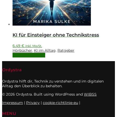
KI für Einsteiger ohne Technikstress
6.49
€
inkl. MwSt.
Hörbücher
,
KI im Alltag
,
Ratgeber
In den Warenkorb
Ordystra
Ordystra hilft dir, Technik zu verstehen und im digitalen
Alltag den Überblick zu behalten.
© 2026 Ordystra. Built using WordPress and
WIBSS
Impressum
|
Privacy
|
cookie-richtlinie-eu
|
MENU