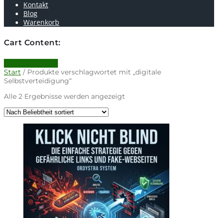
Kontakt
Blog
Warenkorb
Cart Content:
0 items -
0.00
€
Start
/ Produkte verschlagwortet mit „digitale
Selbstverteidigung“
Nach
Alle 2 Ergebnisse werden angezeigt
Beliebtheit
sortiert