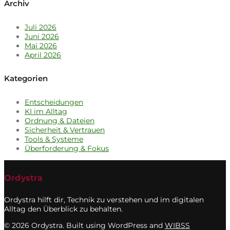
Archiv
Juli 2026
Juni 2026
Mai 2026
April 2026
Kategorien
Entscheidungen
KI im Alltag
Ordnung & Dateien
Sicherheit & Vertrauen
Tools & Systeme
Überforderung & Fokus
Ordystra
Ordystra hilft dir, Technik zu verstehen und im digitalen
Alltag den Überblick zu behalten.
© 2026 Ordystra. Built using WordPress and
WIBSS