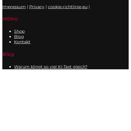
Impressum
|
Privacy
|
cookie-richtlinie-eu
|
MENU
Shop
Blog
Kontakt
Blog
Warum klingt so viel KI-Text gleich?