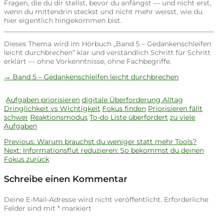
Fragen, die du dir stellst, bevor du anfängst — und nicht erst,
wenn du mittendrin steckst und nicht mehr weisst, wie du
hier eigentlich hingekommen bist.
Dieses Thema wird im Hörbuch „Band 5 – Gedankenschleifen
leicht durchbrechen“ klar und verständlich Schritt für Schritt
erklärt — ohne Vorkenntnisse, ohne Fachbegriffe.
→ Band 5 – Gedankenschleifen leicht durchbrechen
Aufgaben priorisieren
digitale Überforderung Alltag
Dringlichkeit vs Wichtigkeit
Fokus finden
Priorisieren fällt
schwer
Reaktionsmodus
To-do Liste überfordert
zu viele
Aufgaben
Previous
Previous:
Warum brauchst du weniger statt mehr Tools?
Beitragsnavigation
Next
post:
Next:
Informationsflut reduzieren: So bekommst du deinen
post:
Fokus zurück
Schreibe einen Kommentar
Deine E-Mail-Adresse wird nicht veröffentlicht.
Erforderliche
Felder sind mit
*
markiert