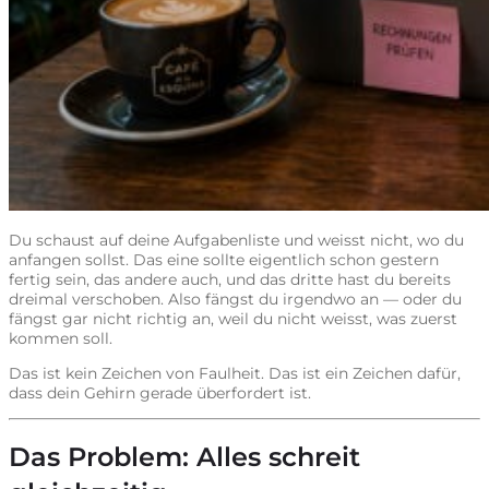
Du schaust auf deine Aufgabenliste und weisst nicht, wo du
anfangen sollst. Das eine sollte eigentlich schon gestern
fertig sein, das andere auch, und das dritte hast du bereits
dreimal verschoben. Also fängst du irgendwo an — oder du
fängst gar nicht richtig an, weil du nicht weisst, was zuerst
kommen soll.
Das ist kein Zeichen von Faulheit. Das ist ein Zeichen dafür,
dass dein Gehirn gerade überfordert ist.
Das Problem: Alles schreit