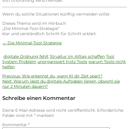
von Unordnung verschwindet.
Wenn du solche Situationen künftig vermeiden willst:
Dieses Thema wird im Hörbuch
„Die Minimal-Tool-Strategie“
klar und verständlich Schritt für Schritt erklärt.
→ Die Minimal-Tool-Strategie
digitale Ordnung fehlt
Struktur im Alltag schaffen
Tool
System Problem
unorganisiert trotz Tools
warum Tools nicht
helfen
Previous
Previous:
Wie erkennst du, wann KI dir Zeit spart?
Beitragsnavigation
Next
post:
Next:
Warum lässt du digitale Aufgaben liegen, obwohl sie
post:
nur 2 Minuten dauern?
Schreibe einen Kommentar
Deine E-Mail-Adresse wird nicht veröffentlicht.
Erforderliche
Felder sind mit
*
markiert
Kommentar
*