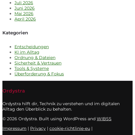
Juli 2026
Juni 2026
Mai 2026
April 2026
Kategorien
Entscheidungen
KI im Alltag
Ordnung & Dateien
Sicherheit & Vertrauen
Tools & Systeme
Überforderung & Fokus
Ordystra
Ordystra hilft dir, Technik zu verstehen und im digitalen
Alltag den Überblick zu behalten.
© 2026 Ordystra. Built using WordPress and
WIBSS
Impressum
|
Privacy
|
cookie-richtlinie-eu
|