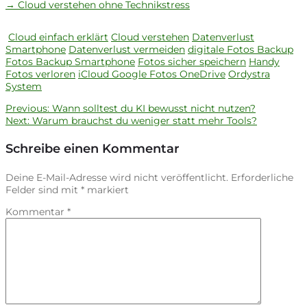
→ Cloud verstehen ohne Technikstress
Cloud einfach erklärt
Cloud verstehen
Datenverlust
Smartphone
Datenverlust vermeiden
digitale Fotos Backup
Fotos Backup Smartphone
Fotos sicher speichern
Handy
Fotos verloren
iCloud Google Fotos OneDrive
Ordystra
System
Previous
Previous:
Wann solltest du KI bewusst nicht nutzen?
Beitragsnavigation
Next
post:
Next:
Warum brauchst du weniger statt mehr Tools?
post:
Schreibe einen Kommentar
Deine E-Mail-Adresse wird nicht veröffentlicht.
Erforderliche
Felder sind mit
*
markiert
Kommentar
*